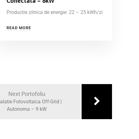
Conectata – 8kW
Productie zilnica de energie: 22 – 25 kWh/zi
READ MORE
Next Portofoliu
alatie Fotovoltaica Off-Grid |
Autonoma – 9 kW