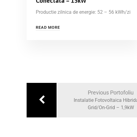
Conectata – 15kW
Productie zilnica de energie: 52 – 56 kWh/zi
READ MORE
Previous Portofoliu
Instalatie Fotovoltaica Hibrid
Grid/On-Grid – 1,9kW