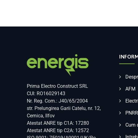
INFORM
Despr
Prima Electro Construct SRL
AFM
CUI: RO16029143
Nr. Reg. Com.: J40/65/2004
Electr
str. Prelungirea Garii Catelu, nr. 12,
PNRR
Cernica, Ilfov
Atestat ANRE tip C1A: 17280
Cum d
Atestat ANRE tip C2A: 12572
Intreb
ISO 9001: 75019/A0001/UK/Ro