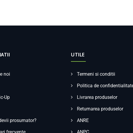
ATII
UTILE
e noi
Termeni si conditii
Politica de confidentialitat
ic-Up
Livrarea produselor
Returnarea produselor
evii prosumator?
ANRE
ari frecvente
ANPC