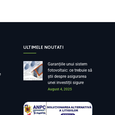
ULTIMELE NOUTATI
Garanțiile unui sistem
fotovoltaic: ce trebuie să
e
știi despre asigurarea
unei investiții sigure
August 4, 2025