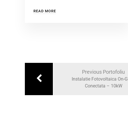
READ MORE
Previous Portofoliu
Instalatie Fotovoltaica On-Gr
Conectata – 10kW