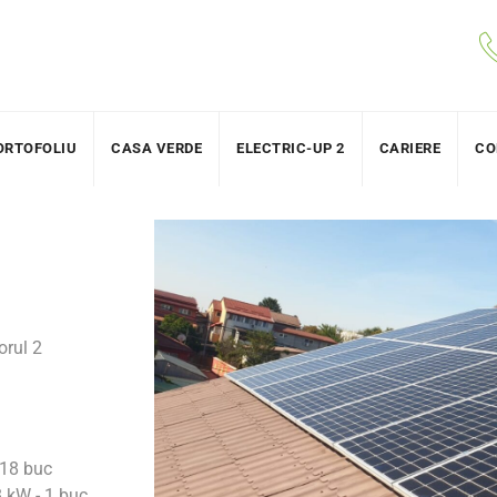
ORTOFOLIU
CASA VERDE
ELECTRIC-UP 2
CARIERE
CO
orul 2
 18 buc
 kW - 1 buc