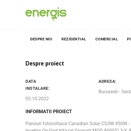
DESPRE NOI
REZIDENTIAL
COMERCIAL
P
Despre proiect
DATA
ADRESA:
INSTALARE:
Bucuresti - Sect
05.10.2022
INFORMATII PROIECT
Panouri fotovoltaice Canadian Solar CS3W 450W -
Invertor On-Grid trifazat Growatt MOD 8000TL3-X, 8