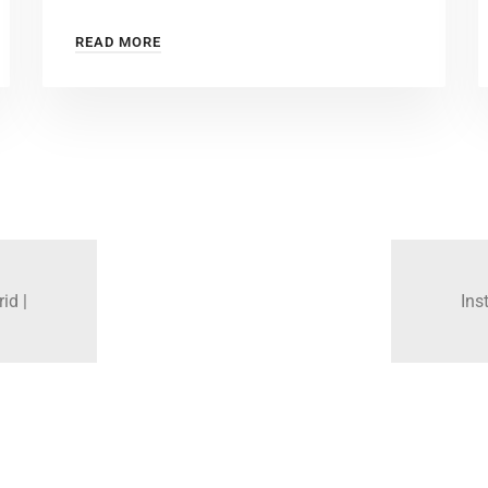
READ MORE
id |
Ins