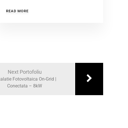
READ MORE
Next Portofoliu
talatie Fotovoltaica On-Grid |
Conectata – 8kW