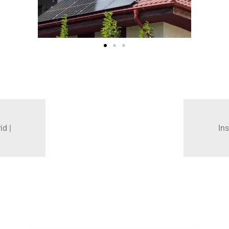
id |
Ins