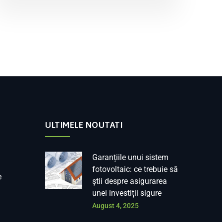
ULTIMELE NOUTATI
Garanțiile unui sistem
fotovoltaic: ce trebuie să
e
știi despre asigurarea
unei investiții sigure
August 4, 2025