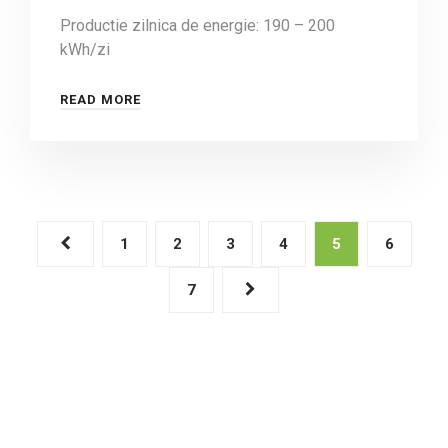
Productie zilnica de energie: 190 – 200
kWh/zi
READ MORE
Posts
1
2
3
4
5
6
pagination
7